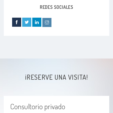
Ansiedad
Environmental Research and Public Health,
REDES SOCIALES
17(13), 4686.
Depresión
Infidelidad
Duelo
¡RESERVE UNA VISITA!
Consultorio privado