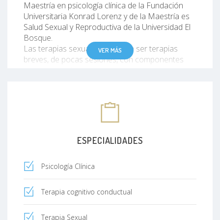
Maestría en psicología clínica de la Fundación
Universitaria Konrad Lorenz y de la Maestría es
Salud Sexual y Reproductiva de la Universidad El
Bosque.
Las terapias sexuales tienden a ser terapias
VER MÁS
breves, de pocas sesiones, con componentes
importantes de erotismo.
Son terapias basadas en las evidencias, lo que
significa que han sido probadas
experimentalmente y han demostrado su
eficacia,
Uso técnicas novedosas basadas en las terapias
de tercera generación en psicología,
ESPECIALIDADES
Llevo 18 años trabajando las terapias de pareja y
sexuales y me he desempeñado como
Psicología Clínica
investigador y docente del área de sexualidad,
Miembro fundador de ACSEX: Asociación
Colombiana de Salud Sexual
Terapia cognitivo conductual
Terapia Sexual