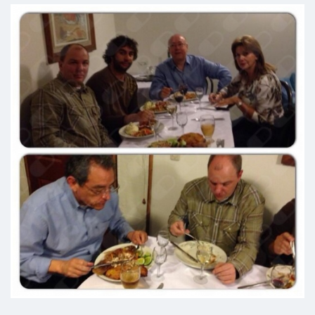
Paciente
Una explicación clara, detallada y
objetiva. Nos brinda confianza para
poder expresar lo que pensamos y
sentimos.
Paciente