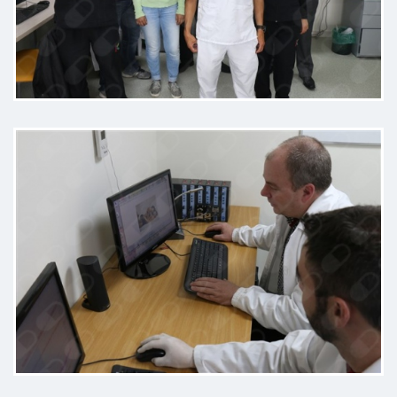
Primera cita, me sentí escuchado y
comodo espero continuar con el
tratamiento
Paciente
Muy estructurado, con proceso
claro. Profesional en todo el
sentido.